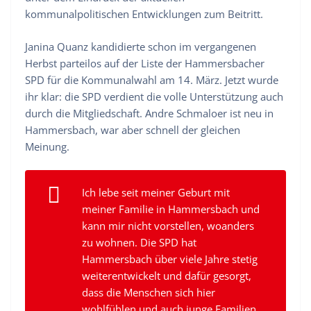
kommunalpolitischen Entwicklungen zum Beitritt.
Janina Quanz kandidierte schon im vergangenen
Herbst parteilos auf der Liste der Hammersbacher
SPD für die Kommunalwahl am 14. März. Jetzt wurde
ihr klar: die SPD verdient die volle Unterstützung auch
durch die Mitgliedschaft. Andre Schmaloer ist neu in
Hammersbach, war aber schnell der gleichen
Meinung.
Ich lebe seit meiner Geburt mit
meiner Familie in Hammersbach und
kann mir nicht vorstellen, woanders
zu wohnen. Die SPD hat
Hammersbach über viele Jahre stetig
weiterentwickelt und dafür gesorgt,
dass die Menschen sich hier
wohlfühlen und auch junge Familien