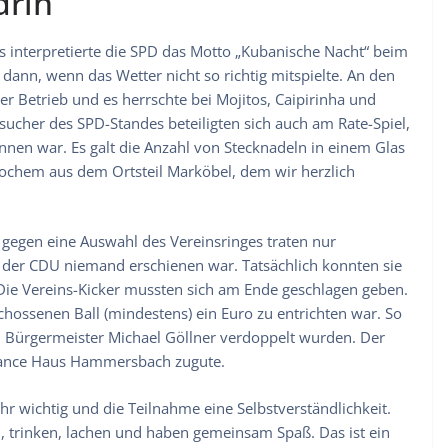
drin
 interpretierte die SPD das Motto „Kubanische Nacht“ beim
dann, wenn das Wetter nicht so richtig mitspielte. An den
r Betrieb und es herrschte bei Mojitos, Caipirinha und
ucher des SPD-Standes beteiligten sich auch am Rate-Spiel,
nnen war. Es galt die Anzahl von Stecknadeln in einem Glas
 Jochem aus dem Ortsteil Marköbel, dem wir herzlich
egen eine Auswahl des Vereinsringes traten nur
 der CDU niemand erschienen war. Tatsächlich konnten sie
Die Vereins-Kicker mussten sich am Ende geschlagen geben.
schossenen Ball (mindestens) ein Euro zu entrichten war. So
Bürgermeister Michael Göllner verdoppelt wurden. Der
ance Haus Hammersbach zugute.
r wichtig und die Teilnahme eine Selbstverständlichkeit.
trinken, lachen und haben gemeinsam Spaß. Das ist ein