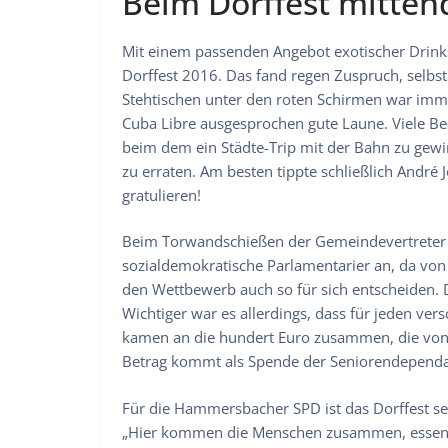
Beim Dorffest mitten
Mit einem passenden Angebot exotischer Drinks
Dorffest 2016. Das fand regen Zuspruch, selbst 
Stehtischen unter den roten Schirmen war imme
Cuba Libre ausgesprochen gute Laune. Viele Bes
beim dem ein Städte-Trip mit der Bahn zu gewi
zu erraten. Am besten tippte schließlich André
gratulieren!
Beim Torwandschießen der Gemeindevertreter g
sozialdemokratische Parlamentarier an, da von
den Wettbewerb auch so für sich entscheiden. 
Wichtiger war es allerdings, dass für jeden ver
kamen an die hundert Euro zusammen, die von 
Betrag kommt als Spende der Seniorendepend
Für die Hammersbacher SPD ist das Dorffest seh
„Hier kommen die Menschen zusammen, essen, 