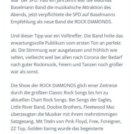
Mai“ der SPD. Fast ein Jahrzehnt war die Matthias
Baselmann Band die musikalische Attraktion des
Abends, jetzt verpflichtete die SPD auf Baselmanns
Empfehlung als neue Band die ROCK DIAMONDS.
Und dieser Tipp war ein Volltreffer. Die Band holte das
erwartungsvolle Publikum vom ersten Ton an perfekt
ab. Die Stimmung war ausgelassen und fröhlich wie
selten, vielleicht weil bei allen nach Corona der Bedarf
nach guter Rockmusik, Feiern und Tanzen noch größer
war als sonst.
Die Show der ROCK DiAMONDS glich einer Zeitreise
durch die größten Classic Rock Songs bis hin zu
aktuellen Chart Rock Songs. Bei Songs der Eagles,
Little River Band, Doobie Brothers, Fleetwood Mac
überzeugten die Musiker mit ihrem mehrstimmigen
Satzgesang. Mit Titeln von Pink Floyd, Free, Foreigner,
ZZ Top, Golden Earing wurde das begeisterte