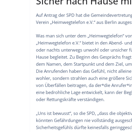
Sicher nach Hause m
Auf Antrag der SPD hat die Gemeindevertretun
Verein „Heimwegtelefon e.V.“ aus Berlin ausges
Was man sich unter dem „Heimwegtelefon“ vorst
„Heimwegtelefon e.V.“ bietet in den Abend- un
oder nachts unterwegs unwohl oder unsicher füh
Hause begleitet. Zu Beginn des Gesprächs frag
dem Namen, dem Startpunkt und dem Ziel, um 
Die Anrufenden haben das Gefühl, nicht alleine
wohler, sondern strahlen auch eine größere Sic
von Überfällen beitragen, da der*die Anrufer*
eine bedrohliche Lage entwickelt, kann der Begl
oder Rettungskräfte verständigen.
„Uns ist bewusst“, so die SPD, „dass die objek
könnten Gefährdungen nie vollständig ausgesc
Sicherheitsgefühls dürfte keinesfalls geringges