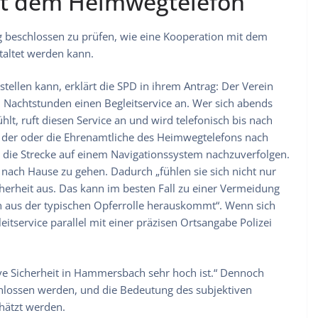
it dem Heimwegtelefon
g beschlossen zu prüfen, wie eine Kooperation mit dem
taltet werden kann.
ellen kann, erklärt die SPD in ihrem Antrag: Der Verein
d Nachtstunden einen Begleitservice an. Wer sich abends
lt, ruft diesen Service an und wird telefonisch bis nach
t der oder die Ehrenamtliche des Heimwegtelefons nach
die Strecke auf einem Navigationssystem nachzuverfolgen.
 nach Hause zu gehen. Dadurch „fühlen sie sich nicht nur
herheit aus. Das kann im besten Fall zu einer Vermeidung
in aus der typischen Opferrolle herauskommt“. Wenn sich
eitservice parallel mit einer präzisen Ortsangabe Polizei
tive Sicherheit in Hammersbach sehr hoch ist.“ Dennoch
hlossen werden, und die Bedeutung des subjektiven
chätzt werden.