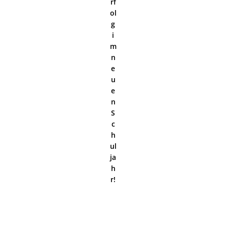
rf
ol
g
i
m
n
e
u
e
n
S
c
h
ul
ja
h
r!