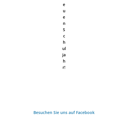
e
u
e
n
S
c
h
ul
ja
h
r!
Besuchen Sie uns auf Facebook