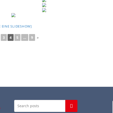
E EINE SLIDESHOW]
3
4
5
...
9
►
Suchen